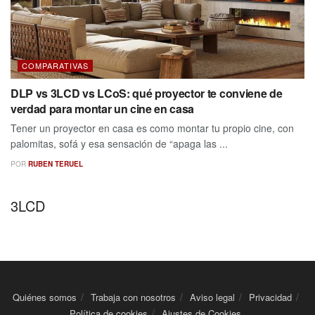
COMPARATIVAS
DLP vs 3LCD vs LCoS: qué proyector te conviene de
verdad para montar un cine en casa
Tener un proyector en casa es como montar tu propio cine, con
palomitas, sofá y esa sensación de “apaga las ...
POR
RUBEN TERUEL
3LCD
Quiénes somos
Trabaja con nosotros
Aviso legal
Privacidad
Política de cookies
Ajustes de Cookies