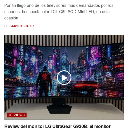
Por fin llegó uno de los televisores más demandados por los
usuarios: la espectacular TCL C8L SQD-Mini LED, en esta
ocasión...
POR
JAVIER SUAREZ
REVIEWS
Review del monitor LG UltraGear G930B: el monitor