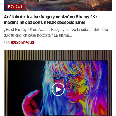
REVIEWS
Análisis de ‘Avatar: fuego y ceniza’ en Blu-ray 4K:
máxima nitidez con un HDR decepcionante
¿Es el Blu-ray 4K de Avatar: Fuego y ceniza la edición definitiva
que tu cine en casa necesita? La última...
POR
SERGIO MÁRQUEZ