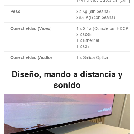
22 Kg (sin peana)
Peso
26,6 Kg (con peana)
4 x 2.1a (Completos, HDCP 2.
Conectividad (Vídeo)
2 x USB
1 x Ethernet
1 x CI+
1 x Salida Óptica
Conectividad (Audio)
1 x HDMI eARC
Diseño, mando a distancia y
4 woofers de 10W + 2 SW de
Sonido
sonido
ARC/eARC
Compatibilidad/Estándares
Sintonizador DVB-T2
WiFi 6
Bluetooth 5.3
Apple AirPlay 2 & HomeKit
MPEG4
Capacidad de reproducción
HEVC
VP9 Perfil 2