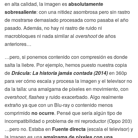
en alta calidad, la imagen es
absolutamente
sobresaliente
: con una nitidez asombrosa pero sin rastro
de mostrarse demasiado procesada como pasaba el año
pasado. Además, no hay ni rastro de ruido ni
macrobloques ni nada similar al
overshoot
de años
anteriores…
…pero, si ponemos contenido con compresión es donde
salta la liebre. Por ejemplo, hemos puesto nuestra copia
de
Drácula: La historia jamás contada (2014)
en 360p
para ver cómo escala y procesa la imagen y el televisor no
da la talla: una amalgama de píxeles en movimiento, con
overshoot
,
flashes
y ruido exacerbado. Algo realmente
extraño ya que con un Blu-ray o contenido menos
comprimido
no ocurre
. Pensé que sería algún tipo de
incompatibilidad o problema de mi reproductor (Oppo 203)
…pero no. Estaba en
Fuente directa
(escala el televisor) y
la imagen es una
amalgama de píxeles con una