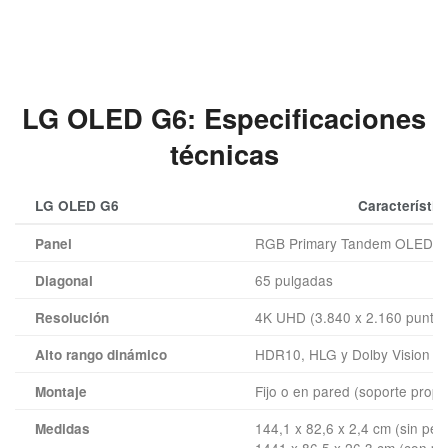
LG OLED G6: Especificaciones
técnicas
LG OLED G6
Característic
RGB Primary Tandem OLED 2.0
Panel
65 pulgadas
Diagonal
4K UHD (3.840 x 2.160 puntos
Resolución
HDR10, HLG y Dolby Vision
Alto rango dinámico
Fijo o en pared (soporte propi
Montaje
144,1 x 82,6 x 2,4 cm (sin pea
Medidas
1441 x 86,5 x 26,3 cm (con p