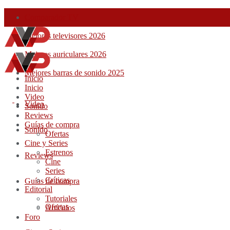
Comparador TV
Mejores televisores 2026
Mejores auriculares 2026
Mejores barras de sonido 2025
Inicio
Inicio
Video
Video
Sonido
Reviews
Guías de compra
Sonido
Ofertas
Cine y Series
Estrenos
Reviews
Cine
Series
Críticas
Guías de compra
Editorial
Tutoriales
Ofertas
Artículos
Foro