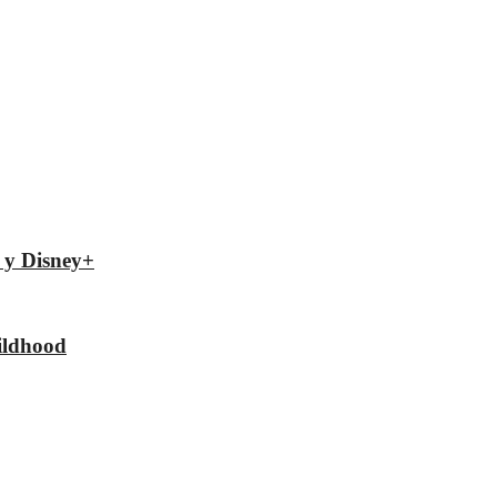
x y Disney+
hildhood