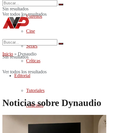
Cine y Series
Sin resultados
Ver todos los resultados
Estrenos
Cine
Series
Inicio
»
Dynaudio
Sin resultados
Críticas
Ver todos los resultados
Editorial
Tutoriales
Noticias sobre Dynaudio
Artículos
Foro