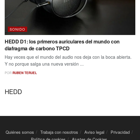
SONIDO
HEDD D1: los primeros auriculares del mundo con
diafragma de carbono TPCD
Hay veces que el mundo del audio nos deja con la boca abierta.
Y no porque salga una nueva versión ...
POR
RUBEN TERUEL
HEDD
Quiénes somos
Trabaja con nosotros
Aviso legal
Privacidad
Política de cookies
Ajustes de Cookies