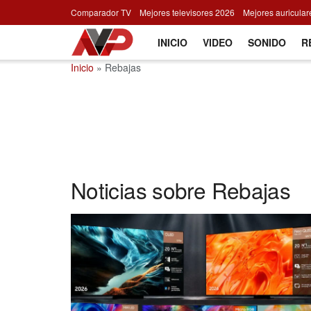
Comparador TV
Mejores televisores 2026
Mejores auricula
INICIO
VIDEO
SONIDO
R
Inicio
»
Rebajas
Noticias sobre Rebajas