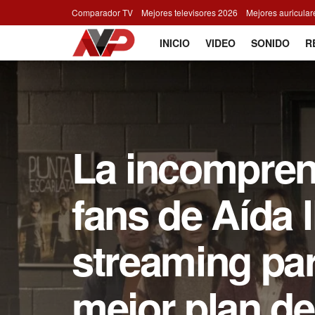
Comparador TV
Mejores televisores 2026
Mejores auricula
INICIO
VIDEO
SONIDO
R
La incomprend
fans de Aída l
streaming par
mejor plan de