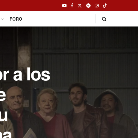
FORO
r a los
e
u
na