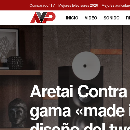
Comparador TV
Mejores televisores 2026
Mejores auricula
INICIO
VIDEO
SONIDO
R
Aretai Contra 
gama «made i
diseño del tw