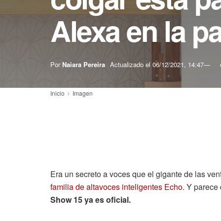
Alexa en la p
Por
Naiara Pereira
Actualizado el
06/12/2021, 14:47
Inicio
Imagen
Era un secreto a voces que el gigante de las ve
familia de altavoces inteligentes Echo
. Y parece
Show 15 ya es oficial.