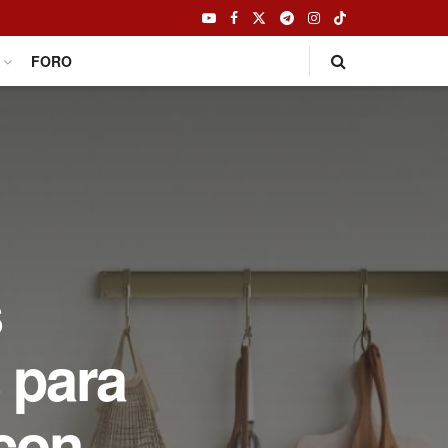
FORO
s
s para
 con