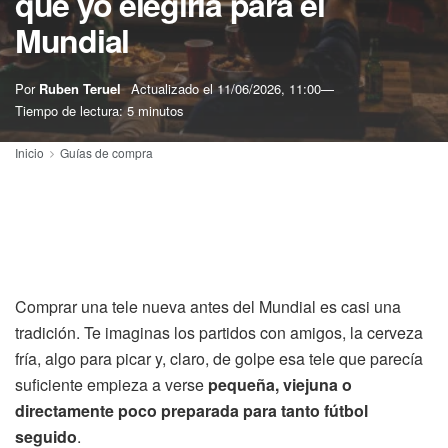
que yo elegiría para el
Mundial
Por
Ruben Teruel
Actualizado el
11/06/2026, 11:00
Tiempo de lectura: 5 minutos
Inicio
Guías de compra
Comprar una tele nueva antes del Mundial es casi una
tradición. Te imaginas los partidos con amigos, la cerveza
fría, algo para picar y, claro, de golpe esa tele que parecía
suficiente empieza a verse
pequeña, viejuna o
directamente poco preparada para tanto fútbol
seguido
.