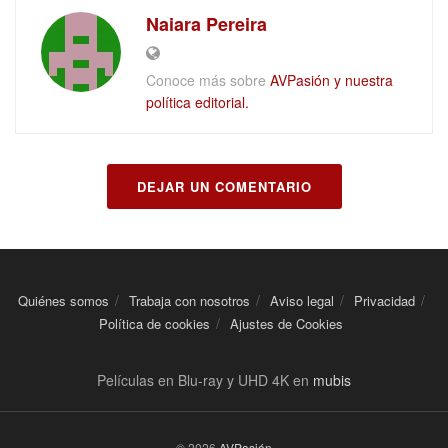
Naiara Pereira
Conoce más sobre
AVPasión y nuestra
política editorial.
DEJAR UN COMENTARIO
Quiénes somos
Trabaja con nosotros
Aviso legal
Privacidad
Política de cookies
Ajustes de Cookies
Películas en Blu-ray y UHD 4K en
mubis
© 2026
AVPasión