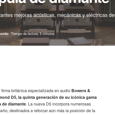
ntes mejoras acústicas, mecánicas y eléctricas des
onido
Tiempo de lectura: 5 minutos
 firma británica especializada en audio
Bowers &
mond D5, la quinta generación de su icónica gama
a de diamante
. La nueva D5 incorpora numerosas
eño, destinados a reforzar aún más la posición de la