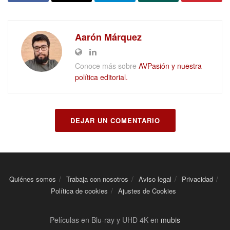
Aarón Márquez
Conoce más sobre
AVPasión y nuestra
política editorial.
DEJAR UN COMENTARIO
Quiénes somos
Trabaja con nosotros
Aviso legal
Privacidad
Política de cookies
Ajustes de Cookies
Películas en Blu-ray y UHD 4K en
mubis