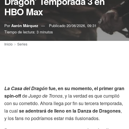
Dragón’ Temporada 3 en
HBO Max
Por
Aarón Márquez
Publicado
20/06/2026, 09:31
Tiempo de lectura: 3 minutos
Inicio
Series
La Casa del Dragón
fue, en su momento, el primer gran
spin-off
de
Juego de Tronos
, y la verdad es que cumplió
con su cometido. Ahora llega por fin su tercera temporada,
la cual
se adentrará de lleno en la Danza de Dragones
,
y los fans no podríamos estar más ilusionados.