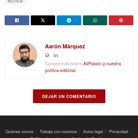
Mundial
Aarón Márquez
Conoce más sobre
AVPasión y nuestra
política editorial.
DEJAR UN COMENTARIO
Quiénes somos
Trabaja con nosotros
Aviso legal
Privacidad