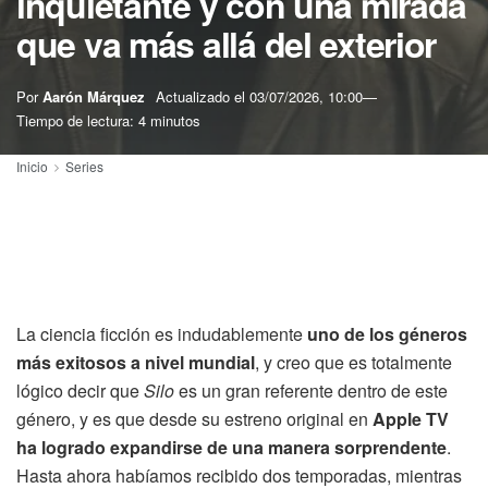
inquietante y con una mirada
que va más allá del exterior
Por
Aarón Márquez
Actualizado el
03/07/2026, 10:00
Tiempo de lectura: 4 minutos
Inicio
Series
La ciencia ficción es indudablemente
uno de los géneros
más exitosos a nivel mundial
, y creo que es totalmente
lógico decir que
Silo
es un gran referente dentro de este
género, y es que desde su estreno original en
Apple TV
ha logrado expandirse de una manera sorprendente
.
Hasta ahora habíamos recibido dos temporadas, mientras