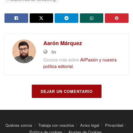
Aarón Márquez
Conoce más sobre
AVPasión y nuestra
política editorial.
DEJAR UN COMENTARIO
Quiénes somos
Trabaja con nosotros
Aviso legal
Privacidad
Política de cookies
Ajustes de Cookies