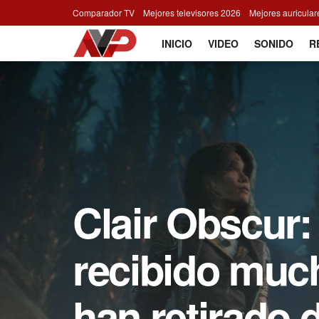
Comparador TV
Mejores televisores 2026
Mejores auricula
INICIO
VIDEO
SONIDO
R
Clair Obscur:
recibido much
han retirado