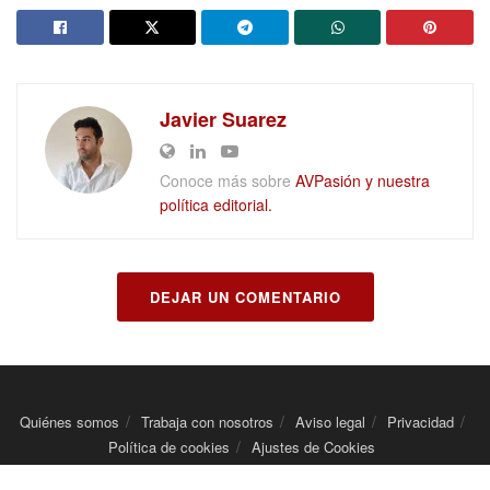
Javier Suarez
Conoce más sobre
AVPasión y nuestra
política editorial.
DEJAR UN COMENTARIO
Quiénes somos
Trabaja con nosotros
Aviso legal
Privacidad
Política de cookies
Ajustes de Cookies