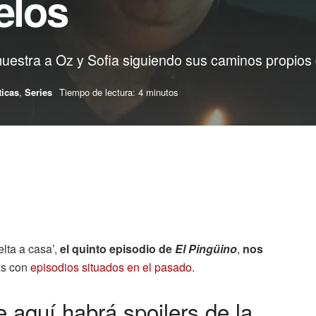
elos
 muestra a Oz y Sofia siguiendo sus caminos propios 
ticas
,
Series
Tiempo de lectura: 4 minutos
elta a casa’,
el quinto episodio de
El Pingüino
,
nos
as con
episodios situados en el pasado
.
de aquí habrá spoilers de la