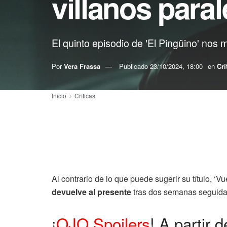
villanos paral
El quinto episodio de 'El Pingüino' nos
Por
Vera Frassa
Publicado
23/10/2024, 18:00
en
Crí
Inicio
Críticas
Al contrario de lo que puede sugerir su título, ‘Vu
devuelve al presente
tras dos semanas seguid
¡
OJO Spoilers
! A partir 