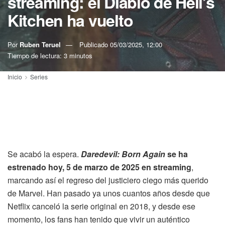
streaming: el Diablo de Hell’s
Kitchen ha vuelto
Por
Ruben Teruel
Publicado
05/03/2025, 12:00
Tiempo de lectura: 3 minutos
Inicio
Series
Se acabó la espera.
Daredevil: Born Again
se ha
estrenado hoy, 5 de marzo de 2025 en streaming
,
marcando así el regreso del justiciero ciego más querido
de Marvel. Han pasado ya unos cuantos años desde que
Netflix canceló la serie original en 2018, y desde ese
momento, los fans han tenido que vivir un auténtico