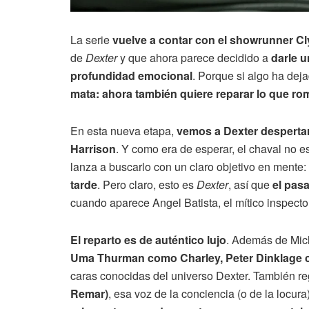
La serie
vuelve a contar con el showrunner Cl
de
Dexter
y que ahora parece decidido a
darle u
profundidad emocional
. Porque si algo ha dej
mata: ahora también quiere reparar lo que ro
En esta nueva etapa,
vemos a Dexter despertar 
Harrison
. Y como era de esperar, el chaval no 
lanza a buscarlo con un claro objetivo en mente:
tarde
. Pero claro, esto es
Dexter
, así que
el pas
cuando aparece Angel Batista, el mítico inspect
El reparto es de auténtico lujo
. Además de Mich
Uma Thurman como Charley, Peter Dinklage c
caras conocidas del universo Dexter. También r
Remar)
, esa voz de la conciencia (o de la locur