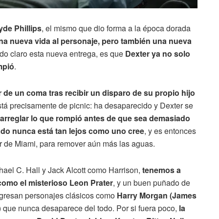
yde Phillips
, el mismo que dio forma a la época dorada
na nueva vida al personaje, pero también una nueva
ado claro esta nueva entrega, es que
Dexter ya no solo
mpió
.
de un coma tras recibir un disparo de su propio hijo
está precisamente de picnic: ha desaparecido y Dexter se
arreglar lo que rompió antes de que sea demasiado
ado nunca está tan lejos como uno cree
, y es entonces
or de Miami, para remover aún más las aguas.
ael C. Hall y Jack Alcott como Harrison,
tenemos a
omo el misterioso Leon Prater
, y un buen puñado de
egresan personajes clásicos como
Harry Morgan (James
a) que nunca desaparece del todo. Por si fuera poco,
la