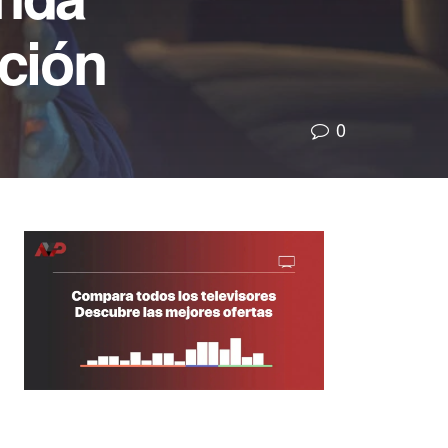
ción
0