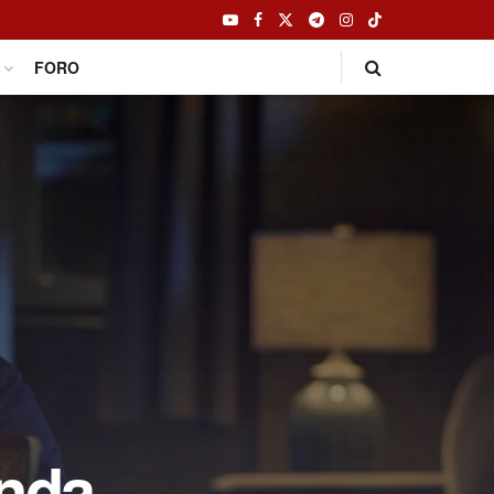
FORO
unda