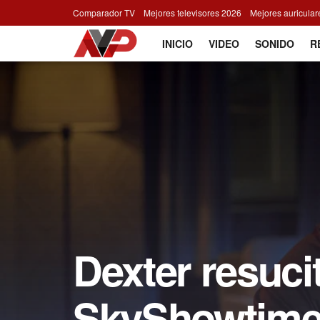
Comparador TV
Mejores televisores 2026
Mejores auricula
INICIO
VIDEO
SONIDO
R
Dexter resucit
SkyShowtime 