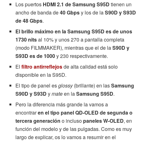
Los puertos
HDMI 2.1 de Samsung S95D
tienen un
ancho de banda de
40 Gbps
y los de la
S90D y S93D
de 48 Gbps
.
El brillo máximo en la Samsung S95D es de unos
1730 nits
al 10% y unos 270 a pantalla completa
(modo FILMMAKER), mientras que el de la
S90D y
S93D es de 1000
y 230 respectivamente.
El
filtro antirreflejos
de alta calidad está solo
disponible en la S95D.
El tipo de panel es
glossy
(brillante) en las
Samsung
S90D y S93D
y
mate
en la
Samsung S95D
.
Pero la diferencia más grande la vamos a
encontrar
en el tipo panel QD-OLED de segunda o
tercera generación
o incluso
paneles W-OLED
, en
función del modelo y de las pulgadas. Como es muy
largo de explicar, os lo vamos a resumir en el