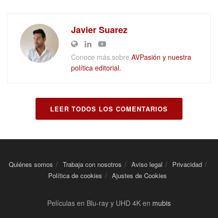
Javier Suarez
Conoce más sobre
AVPasión y nuestra
política editorial.
LEER TODOS LOS COMENTARIOS
Quiénes somos
Trabaja con nosotros
Aviso legal
Privacidad
Política de cookies
Ajustes de Cookies
Películas en Blu-ray y UHD 4K en
mubis