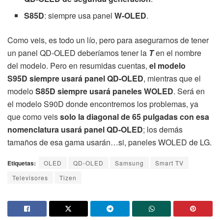
S85D
: siempre usa panel
W-OLED
.
Como veis, es todo un lío, pero para asegurarnos de tener
un panel QD-OLED deberíamos tener la
T
en el nombre
del modelo. Pero en resumidas cuentas,
el modelo
S95D
siempre usará panel QD-OLED
, mientras que el
modelo
S85D siempre usará paneles WOLED
. Será en
el modelo S90D donde encontremos los problemas, ya
que como veis
solo la diagonal de 65 pulgadas con esa
nomenclatura usará panel QD-OLED
; los demás
tamaños de esa gama usarán…si, paneles WOLED de LG.
Etiquetas:
OLED
QD-OLED
Samsung
Smart TV
Televisores
Tizen