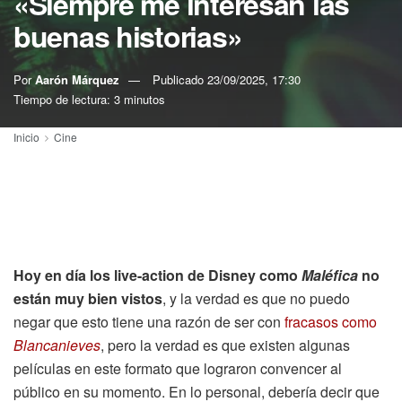
«Siempre me interesan las
buenas historias»
Por
Aarón Márquez
Publicado
23/09/2025, 17:30
Tiempo de lectura: 3 minutos
Inicio
Cine
Hoy en día los live-action de Disney como
Maléfica
no
están muy bien vistos
, y la verdad es que no puedo
negar que esto tiene una razón de ser con
fracasos como
Blancanieves
, pero la verdad es que existen algunas
películas en este formato que lograron convencer al
público en su momento. En lo personal, debería decir que