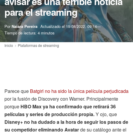
avisar es una terrible noticia
para el streaming
Por
Naiara Pereira
Actualizado el
19/08/2022, 09:14
Tiempo de lectura: 4 minutos
Inicio
Plataformas de streaming
Parece que
Batgirl no ha sido la única película perjudicada
por la fusión de Discovery con Warner. Principalmente
porque
HBO Max ya ha confirmado que retirará 36
películas y series de producción propia.
Y ojo, que
Disney+
no ha dudado a la hora de seguir los pasos de
su competidor eliminando Avatar
de su catálogo ante el