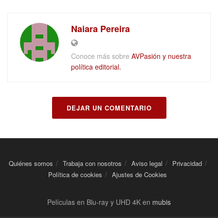
Naiara Pereira
Conoce más sobre
AVPasión y nuestra
política editorial.
DEJAR UN COMENTARIO
Quiénes somos
Trabaja con nosotros
Aviso legal
Privacidad
Política de cookies
Ajustes de Cookies
Películas en Blu-ray y UHD 4K en
mubis