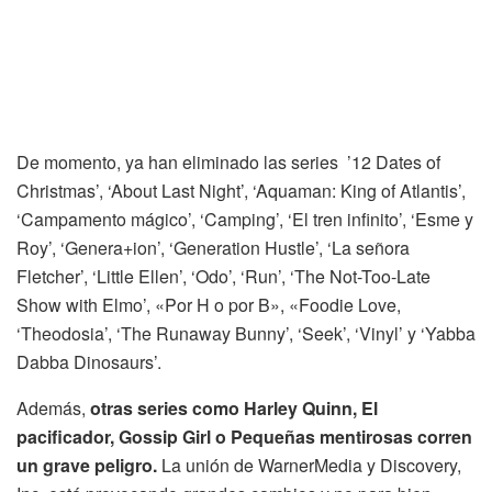
De momento, ya han eliminado las series ’12 Dates of
Christmas’, ‘About Last Night’, ‘Aquaman: King of Atlantis’,
‘Campamento mágico’, ‘Camping’, ‘El tren infinito’, ‘Esme y
Roy’, ‘Genera+ion’, ‘Generation Hustle’, ‘La señora
Fletcher’, ‘Little Ellen’, ‘Odo’, ‘Run’, ‘The Not-Too-Late
Show with Elmo’, «Por H o por B», «
Foodie Love,
‘Theodosia’, ‘The Runaway Bunny’, ‘Seek’, ‘Vinyl’ y ‘Yabba
Dabba Dinosaurs’.
Además,
otras series como Harley Quinn, El
pacificador, Gossip Girl o Pequeñas mentirosas corren
un grave peligro.
La unión de WarnerMedia y Discovery,