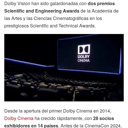
Dolby Vision han sido galardonadas con
dos premios
Scientific and Engineering Awards
de la Academia de
las Artes y las Ciencias Cinematográficas en los
prestigiosos Scientific and Technical Awards.
Desde la apertura del primer Dolby Cinema en 2014,
Dolby Cinema
ha crecido rápidamente, con
28 socios
exhibidores en 14 países
. Antes de la CinemaCon 2024,