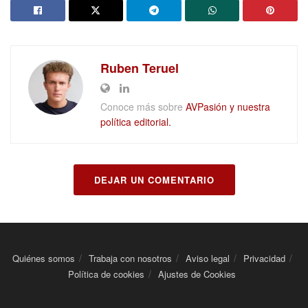
Ruben Teruel
Conoce más sobre
AVPasión y nuestra
política editorial.
DEJAR UN COMENTARIO
Quiénes somos
Trabaja con nosotros
Aviso legal
Privacidad
Política de cookies
Ajustes de Cookies