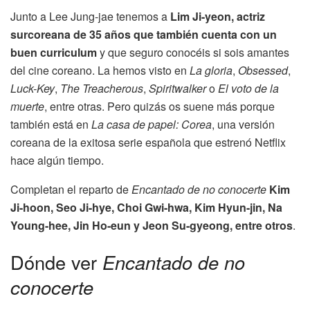
Junto a Lee Jung-jae tenemos a
Lim Ji-yeon, actriz
surcoreana de 35 años que también cuenta con un
buen curriculum
y que seguro conocéis si sois amantes
del cine coreano. La hemos visto en
La gloria
,
Obsessed
,
Luck-Key
,
The Treacherous
,
Spiritwalker
o
El voto de la
muerte
, entre otras. Pero quizás os suene más porque
también está en
La casa de papel: Corea
, una versión
coreana de la exitosa serie española que estrenó Netflix
hace algún tiempo.
Completan el reparto de
Encantado de no conocerte
Kim
Ji-hoon, Seo Ji-hye, Choi Gwi-hwa, Kim Hyun-jin, Na
Young-hee, Jin Ho-eun y Jeon Su-gyeong, entre otros
.
Dónde ver
Encantado de no
conocerte