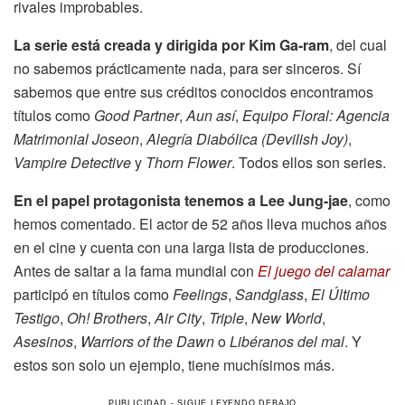
rivales improbables.
La serie está creada y dirigida por Kim Ga-ram
, del cual
no sabemos prácticamente nada, para ser sinceros. Sí
sabemos que entre sus créditos conocidos encontramos
títulos como
Good Partner
,
Aun así
,
Equipo Floral: Agencia
Matrimonial Joseon
,
Alegría Diabólica (Devilish Joy)
,
Vampire Detective
y
Thorn Flower
. Todos ellos son series.
En el papel protagonista tenemos a Lee Jung-jae
, como
hemos comentado. El actor de 52 años lleva muchos años
en el cine y cuenta con una larga lista de producciones.
Antes de saltar a la fama mundial con
El juego del calamar
participó en títulos como
Feelings
,
Sandglass
,
El Último
Testigo
,
Oh! Brothers
,
Air City
,
Triple
,
New World
,
Asesinos
,
Warriors of the Dawn
o
Libéranos del mal
. Y
estos son solo un ejemplo, tiene muchísimos más.