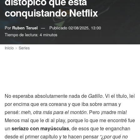
distópico que está
conquistando Netflix
Por
Ruben Teruel
Publicado
02/08/2025, 13:00
Tiempo de lectura: 4 minutos
Inicio
Series
No esperaba absolutamente nada de
Gatillo
. Vi el título, leí
por encima que era coreana y que iba sobre armas y
pensé:
meh, otra más para el montón
. Pero ¡madre mía!
Menos mal que le di al play, porque lo que me encontré fue
un
seriazo con mayúsculas
, de esos que te enganchan
desde el primer capítulo y te hacen pensar
“¿por qué no