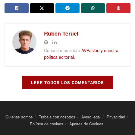
Ruben Teruel
Conoce más sobre
AVPasión y nuestra
política editorial.
LEER TODOS LOS COMENTARIOS
Quiénes somos
Trabaja con nosotros
Aviso legal
Privacidad
Política de cookies
Ajustes de Cookies