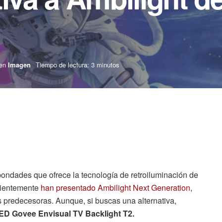
en
Imagen
Tiempo de lectura: 3 minutos
ndades que ofrece la tecnología de retroiluminación de
ecientemente
han presentado Ambilight Next Generation
,
s predecesoras. Aunque, si buscas una alternativa,
ED Govee Envisual TV Backlight T2.