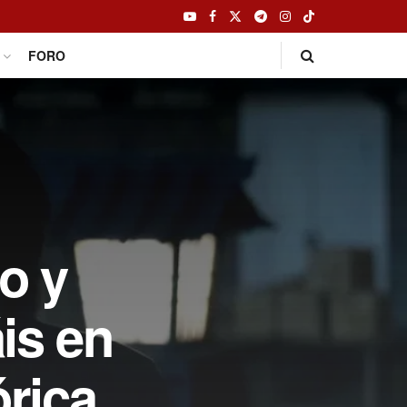
FORO
o y
is en
órica