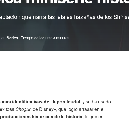
ptación que narra las letales hazañas de los Shins
en
Series
Tiempo de lectura: 3 minutos
 más identificativas del Japón feudal
, y se ha usado
 exitosa
Shogun
de Disney+, que logró arrasar en el
roducciones históricas de la historia
, lo que es