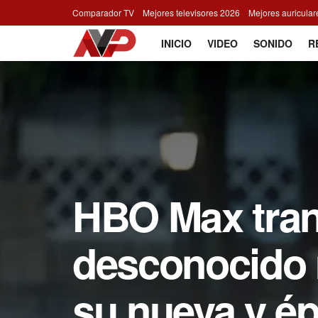
Comparador TV
Mejores televisores 2026
Mejores auricula
INICIO
VIDEO
SONIDO
R
HBO Max tran
desconocido 
su nueva y ép