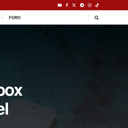
FORO
Xbox
el