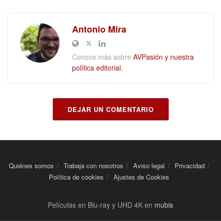
Antonio Mira
Conoce más sobre
AVPasión y nuestra
política editorial.
DEJAR UN COMENTARIO
Quiénes somos
Trabaja con nosotros
Aviso legal
Privacidad
Política de cookies
Ajustes de Cookies
Películas en Blu-ray y UHD 4K en
mubis