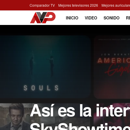
Comparador TV
Mejores televisores 2026
Mejores auricula
INICIO
VIDEO
SONIDO
R
Así es la int
SkyShowtime 