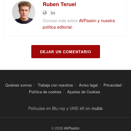
Ruben Teruel
Conoce más sobre
AVPasión y nuestra
política editorial.
DEJAR UN COMENTARIO
Quiénes somos
Trabaja con nosotros
Aviso legal
Privacidad
Política de cookies
Ajustes de Cookies
Películas en Blu-ray y UHD 4K en
mubis
© 2026
AVPasión