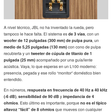
A nivel técnico, JBL no ha inventado la rueda, pero
tampoco le hace falta. El sistema es
de 3 vías
, con un
woofer de 12 pulgadas (300 mm) de pulpa pura
, un
medio de 5,25 pulgadas (130 mm)
con cono de pulpa
recubierta y un
tweeter de cúpula de titanio de 1
pulgada (25 mm)
acompañado por una guía/lente
acústica. Vaya, lo que esperas en un L100 moderno:
presencia, pegada y ese rollo “monitor” doméstico bien
entendido.
En números,
respuesta en frecuencia de 40 Hz a 40 kHz
(-6 dB)
,
sensibilidad de 90 dB
y
impedancia de 4
ohmios
. Esto último es importante, porque
no es el típico
altavoz “fácil” de 8 ohmios
que mueves con cualquier