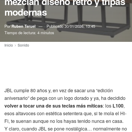
mezclan diseño retro y tripas
modernas
Por
Ruben Teruel
Publicado
30/01/2026, 13:45
Tiempo de lectura: 4 minutos
Inicio
Sonido
JBL cumple 80 años y, en vez de sacar una “edición
aniversario” de pega con un logo dorado y ya, ha decidido
volver a tocar una de sus teclas más míticas
: los
L100
,
esos altavoces con estética setentera que, si te mola el Hi-
Fi, te suenan aunque no los hayas tenido nunca en casa.
Y claro, cuando JBL se pone nostálgica… normalmente no