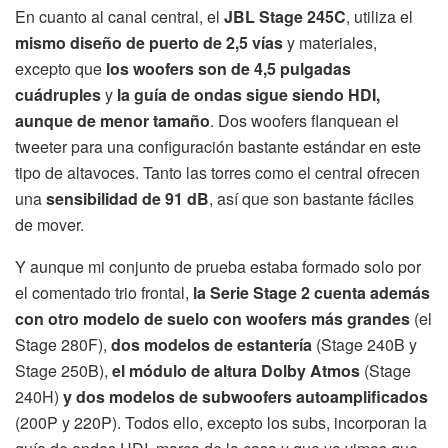
En cuanto al canal central, el
JBL Stage 245C
, utiliza el
mismo diseño de puerto de 2,5 vías
y materiales,
excepto que
los woofers son de 4,5 pulgadas
cuádruples
y
la guía de ondas sigue siendo HDI,
aunque de menor tamaño
. Dos woofers flanquean el
tweeter para una configuración bastante estándar en este
tipo de altavoces. Tanto las torres como el central ofrecen
una
sensibilidad de 91 dB
, así que son bastante fáciles
de mover.
Y aunque mi conjunto de prueba estaba formado solo por
el comentado trio frontal,
la Serie Stage 2 cuenta además
con otro modelo de suelo con woofers más grandes
(el
Stage 280F),
dos modelos de estantería
(Stage 240B y
Stage 250B),
el módulo de altura Dolby Atmos
(Stage
240H)
y dos modelos de subwoofers autoamplificados
(200P y 220P). Todos ello, excepto los subs, incorporan la