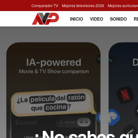
Comparador TV
Mejores televisores 2026
Mejores auricula
INICIO
VIDEO
SONIDO
R
¿No sabes qué