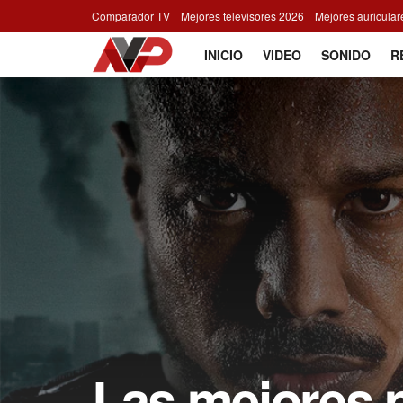
Comparador TV
Mejores televisores 2026
Mejores auricula
INICIO
VIDEO
SONIDO
R
Las mejores p