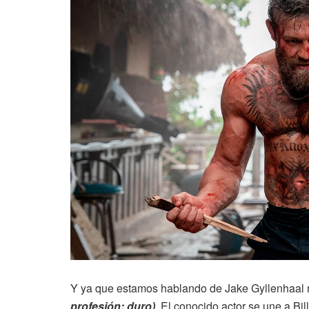
Y ya que estamos hablando de Jake Gyllenhaal
profesión: duro)
. El conocido actor se une a B