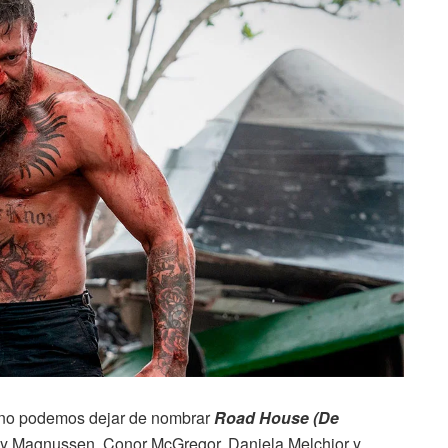
 no podemos dejar de nombrar
Road House (De
illy Magnussen, Conor McGregor, Daniela Melchior y