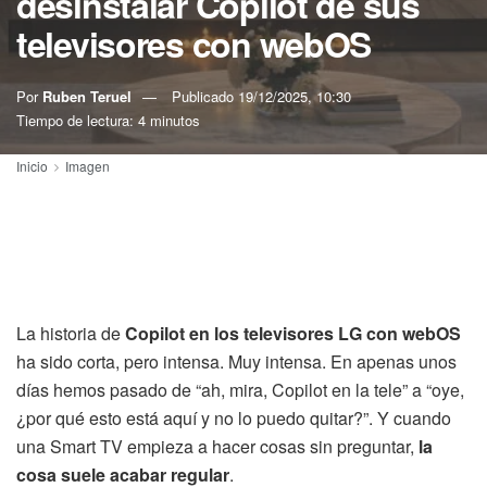
desinstalar Copilot de sus
televisores con webOS
Por
Ruben Teruel
Publicado
19/12/2025, 10:30
Tiempo de lectura: 4 minutos
Inicio
Imagen
La historia de
Copilot en los televisores LG con webOS
ha sido corta, pero intensa. Muy intensa. En apenas unos
días hemos pasado de “ah, mira, Copilot en la tele” a “oye,
¿por qué esto está aquí y no lo puedo quitar?”. Y cuando
una Smart TV empieza a hacer cosas sin preguntar,
la
cosa suele acabar regular
.