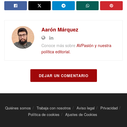
Aarón Márquez
Conoce más sobre
AVPasión y nuestra
política editorial.
DEJAR UN COMENTARIO
Quiénes somos
Trabaja con nosotros
Aviso legal
Privacidad
Política de cookies
Ajustes de Cookies