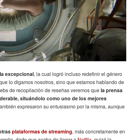
la excepcional
, la cual logró incluso redefinir el género
porque lo digamos nosotros, sino que estamos hablando de
webs de recopilación de reseñas veremos que
la prensa
iderable, situándolo como uno de los mejores
 también expresaron su entusiasmo por la misma, aunque
otras
plataformas de streaming
, más concretamente en
amplio, dado que acaba de llegar a
Netflix
, quizá la