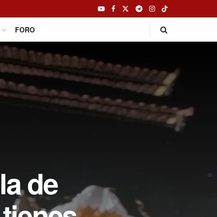
FORO
la de
 tienes