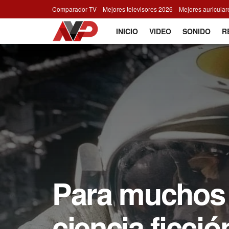
Comparador TV
Mejores televisores 2026
Mejores auricula
INICIO
VIDEO
SONIDO
R
Para muchos e
ciencia ficció