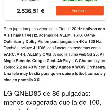
2.536,51 €
Ver oferta
Para jugar tampoco viene coja. Tiene
120 Hz nativos con
VRR hasta 144 Hz
, además de
ALLM, HGiG, Game
Optimizer y Dolby Vision para juegos en 4K a 120 Hz
.
También incluye
4 HDMI
con funciones modernas como
eARC, VRR, ALLM y QMS
. A eso le suma
webOS 25, AI
Magic Remote, Google Cast, AirPlay, LG Channels
y un
sonido
2.2 de 40 W con Dolby Atmos y WOW Orchestra
.
Una tele muy bestia para quien quiere fútbol, consola y
cine en pantalla XXL
.
LG QNED85 de 86 pulgadas:
menos exagerada que la de 100,