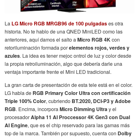
La
LG Micro RGB MRGB96 de 100 pulgadas
es otra
historia. No te hablo de una QNED MiniLED como las
anteriores, aquí damos el salto a
Micro RGB 4K
con
retoriluminación formada por
elementos rojos, verdes y
azules
. La idea es tener mejoc ontrol de luz y color desde
la propia retroiluminación, algo que debería darle una
ventaja importante frente el Mini LED tradicional.
La gran carta de presentación de esta tele está en el color.
LG habla de
RGB Primary Color Ultra con certificación
Triple 100% Color
, cubriendo
BT.2020, DCI-P3 y Adobe
RGB
. Encima, incorpora
Micro Dimming Ultra
y el
procesador
Alpha 11 AI Proccessor 4K Gen3 con Dual
AI Engine
, que es el chip reservado para las gamas más
top de la marca. También por supuesto, cuenta con
Dolby