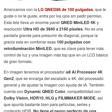
Arrancamos con la
LG QNED86 de 100 pulgadas
, que te
guste o no te guste, entra por los ojos sin pedir permiso.
Esta tele lleva un enorme panel
QNED MiniLED 4K
y
resolución
Ultra HD de 3840 x 2160 píxeles
. No es una
pantalla grande para presumir de diagonal, porque la
gracia esta en combinar esas
100 pulgadas con
retroiluminación MiniLED
, que es clave para tener más
control de luz y una imagen más top que en un LCD básico
de gran formato.
En imagen tenemos el procesador
α8 AI Processor 4K
Gen2
, que se encarga del escalado a 4K, del procesado
general y de ajustar la imagen con ayuda de IA. También
cuenta con
Dynamic QNED Color
, compatibilidad con
Dolby Vision, HDR10, HLG y FILMMAKER MODE
, así
que apunta bastante bien para películas, series y
contenido HDR.
No tiene el negro perfecto de una