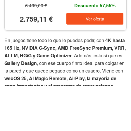
6.499,00 €
Descuento 57,55%
2.759,11 €
Ver oferta
En juegos tiene todo lo que le puedes pedir, con
4K hasta
165 Hz, NVIDIA G-Sync, AMD FreeSync Premium, VRR,
ALLM, HGiG y Game Optimizer
. Además, esta sí que es
Gallery Design
, con ese cuerpo finito ideal para colgar en
la pared y que quede pegado como un cuadro. Viene con
webOS 25, AI Magic Remote, AirPlay, la mayoría de
apps importantes y el programa de renovaciones
webOS Re
.
Si la C5 es la OLED grande equilibrada, la
G5 es la opción para el que quiera ir a lo más bestia sin
tener que irse a la G6
.
Etiquetas:
Destacado
Gran pulgada
LG
OLED
QNED
Televisores