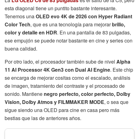
La
LG OLED C6 de 83 pulgadas
es el salto de la C5, pero
esta diagonal tiene un puntito bastante interesante.
Tenemos una
OLED evo 4K de 2026 con Hyper Radiant
Color Tech
, que es una tecnología para mejorar
brillo,
color y detalle en HDR
. En una pantalla de 83 pulgadas,
ese empujón se puede notar bastante en cine y series con
buena calidad.
Por otro lado, el procesador también sube de nivel
Alpha
11 AI Processor 4K Gen3 con Dual AI Engine
. Este chip
se encarga de mejorar cositas como el escalado, análisis
de imagen, tratamiento del contraste y el procesado de
sonido. Mantiene
negro perfecto, color perfecto, Dolby
Vision, Dolby Atmos y FILMMAKER MODE
, o sea que
sigue siendo una OLED para cine en casa pero más
bestias que las de anteriores años.