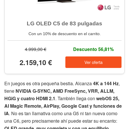
LG OLED C5 de 83 pulgadas
Con un 10% de descuento en el carrito.
4.999,00 €
Descuento 56,81%
2.159,10 €
Ver oferta
En juegos es otra pequeña bestia. Alcanza
4K a 144 Hz
,
tiene
NVIDIA G-SYNC, AMD FreeSync, VRR, ALLM,
HGiG y cuatro HDMI 2.1
. También llega con
webOS 25,
AI Magic Remote, AirPlay, Google Cast y funciones de
IA
. No es tan llamativa como una G5 ni tan nueva como
una C6, pero precisamente ahí puede estar su encanto:
OLED grande, muy completa y con un equilibrio