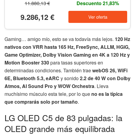
11.880,13 €
Descuento 21,83%
9.286,12 €
Ver oferta
Gaming… amigo mío, esto se va todavía más lejos.
120 Hz
nativos con VRR hasta 165 Hz, FreeSync, ALLM, HGiG,
Game Optimizer, Dolby Vision Gaming en 4K a 120 Hz y
Motion Booster 330
para tasas superiores en
determinadas condiciones. También trae
webOS 26, WiFi
6E, Bluetooth 5.3, eARC
y sonido
2.2 de 40 W con Dolby
Atmos, AI Sound Pro y WOW Orchestra
. Lleva
muchísimo músculo esta tele, por lo que
no es la típica
que comprarás solo por tamaño
.
LG OLED C5 de 83 pulgadas: la
OLED grande más equilibrada