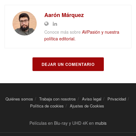
Aarón Márquez
Conoce más sobre
AVPasión y nuestra
política editorial.
DEJAR UN COMENTARIO
Quiénes somos
Trabaja con nosotros
Aviso legal
Privacidad
Política de cookies
Ajustes de Cookies
Películas en Blu-ray y UHD 4K en
mubis