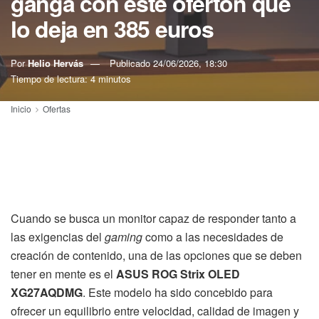
ganga con este ofertón que
lo deja en 385 euros
Por
Helio Hervás
Publicado
24/06/2026, 18:30
Tiempo de lectura: 4 minutos
Inicio
Ofertas
Cuando se busca un monitor capaz de responder tanto a
las exigencias del
gaming
como a las necesidades de
creación de contenido, una de las opciones que se deben
tener en mente es el
ASUS ROG Strix OLED
XG27AQDMG
. Este modelo ha sido concebido para
ofrecer un equilibrio entre velocidad, calidad de imagen y