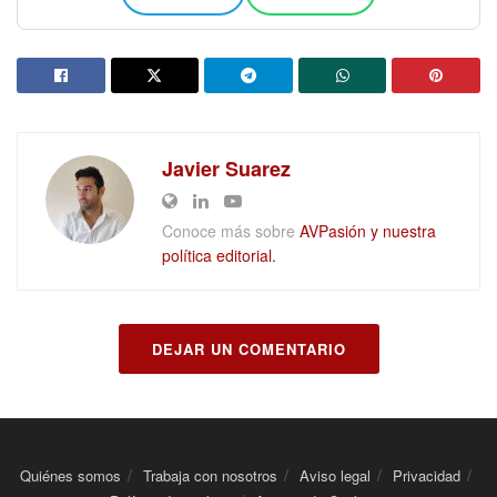
Javier Suarez
Conoce más sobre
AVPasión y nuestra
política editorial.
DEJAR UN COMENTARIO
Quiénes somos
Trabaja con nosotros
Aviso legal
Privacidad