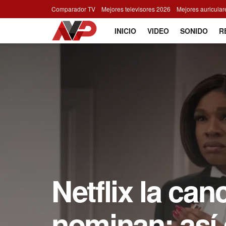
Comparador TV
Mejores televisores 2026
Mejores auricula
INICIO
VIDEO
SONIDO
R
Netflix la ca
nominan: así 