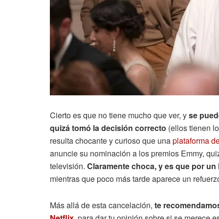
Cierto es que no tiene mucho que ver, y
se pued
quizá tomó la decisión correcto
(ellos tienen l
resulta chocante y curioso que una
plataforma d
anuncie su nominación a los premios Emmy, quiz
televisión.
Claramente choca, y es que por un 
mientras que poco más tarde aparece un refuerzo
Más allá de esta cancelación,
te recomendamo
Netflix
, para dar tu opinión sobre si se merece 