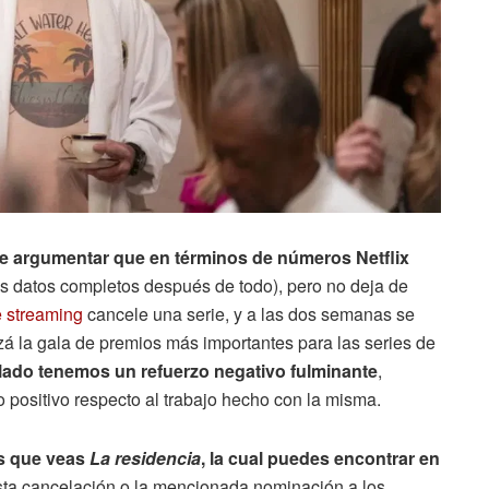
e argumentar que en términos de números Netflix
os datos completos después de todo), pero no deja de
e streaming
cancele una serie, y a las dos semanas se
á la gala de premios más importantes para las series de
lado tenemos un refuerzo negativo fulminante
,
 positivo respecto al trabajo hecho con la misma.
s que veas
La residencia
, la cual puedes encontrar en
esta cancelación o la mencionada nominación a los