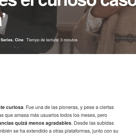
’
Series
,
Cine
Tiempo de lectura: 3 minutos
nte curiosa
. Fue una de las pioneras, y pese a ciertas
las que amasa más usuarios todos los meses, pero
stancias quizá menos agradables
. Desde las subidas
mbién se ha extendido a otras plataformas, junto con su