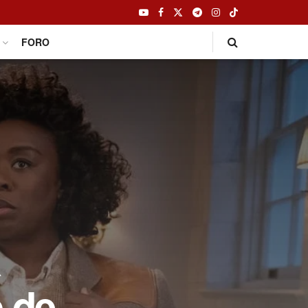
FORO
a
o de