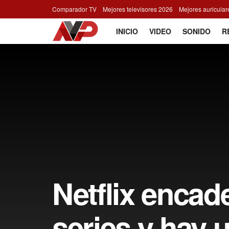
Comparador TV
Mejores televisores 2026
Mejores auricula
INICIO
VIDEO
SONIDO
R
Netflix encad
series y hay u