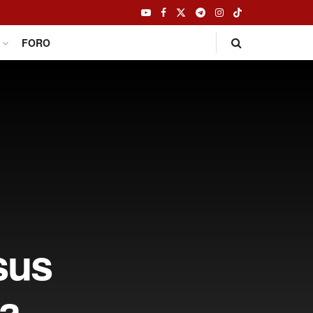
FORO
sus
la