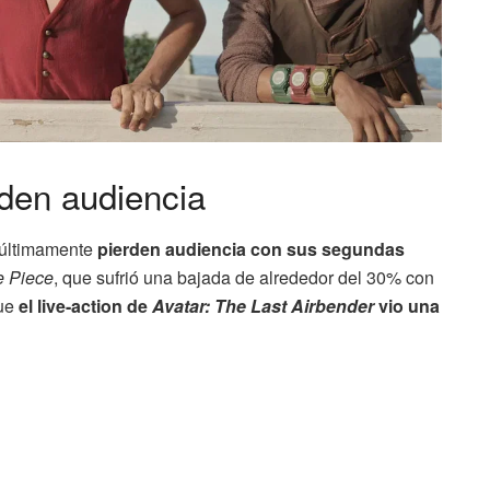
rden audiencia
x últimamente
pierden audiencia con sus segundas
 Piece
, que sufrió una bajada de alrededor del 30% con
que
el live-action de
Avatar: The Last Airbender
vio una