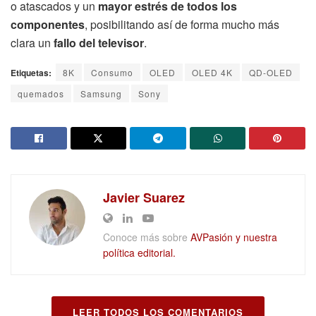
o atascados y un
mayor estrés de todos los
componentes
, posibilitando así de forma mucho más
clara un
fallo del televisor
.
Etiquetas:
8K
Consumo
OLED
OLED 4K
QD-OLED
quemados
Samsung
Sony
Javier Suarez
Conoce más sobre
AVPasión y nuestra
política editorial.
LEER TODOS LOS COMENTARIOS