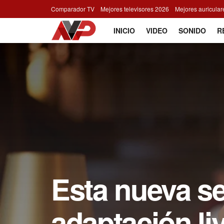
Comparador TV
Mejores televisores 2026
Mejores auricula
INICIO
VIDEO
SONIDO
R
Esta nueva ser
adaptación li