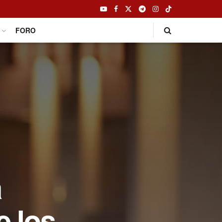
FORO
a
e los