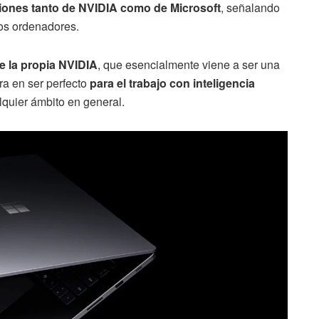
iones tanto de NVIDIA como de Microsoft
, señalando
los ordenadores.
 la propia NVIDIA
, que esencialmente viene a ser una
ra en ser perfecto
para el trabajo con inteligencia
quier ámbito en general.