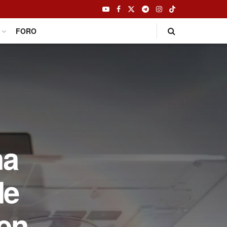
FORO
na
de
 en