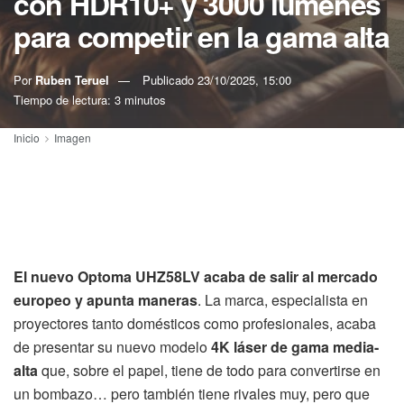
con HDR10+ y 3000 lúmenes
para competir en la gama alta
Por
Ruben Teruel
Publicado
23/10/2025, 15:00
Tiempo de lectura: 3 minutos
Inicio
Imagen
El nuevo Optoma UHZ58LV acaba de salir al mercado
europeo y apunta maneras
. La marca, especialista en
proyectores tanto domésticos como profesionales, acaba
de presentar su nuevo modelo
4K láser de gama media-
alta
que, sobre el papel, tiene de todo para convertirse en
un bombazo… pero también tiene rivales muy, pero que